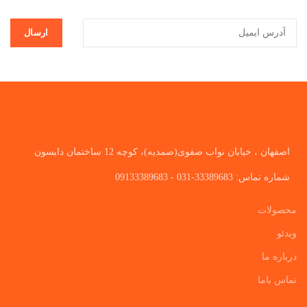
اصفهان ، خیابان نواب صفوی(صمدیه)، کوچه 12 ساختمان دایسون
شماره تماس: 33389683-031 - 09133389683
محصولات
ویدئو
درباره ما
تماس باما