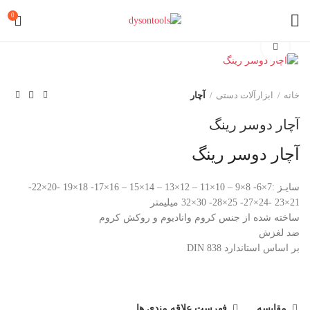
0
برای بزرگنمایی کلیک کنید
خانه
ابزارآلات دستی
آچار
آچار دوسر رینگ
آچار دوسر رینگ
سایـز :7×6- 8×9 – 10×11 – 12×13 – 14×15 – 16×17- 18×19 -20×22-
21×23 -24×27- 25×28- 30×32 میلیمتر
ساخته شده از جنس کروم وانادیوم و روکش کروم
ضد لغزش
بر اساس استاندارد 838 DIN
مقایسه
فهرست علاقه مندی ها