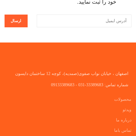
خود را ثبت نمایید.
اصفهان ، خیابان نواب صفوی(صمدیه)، کوچه 12 ساختمان دایسون
شماره تماس: 33389683-031 - 09133389683
محصولات
ویدئو
درباره ما
تماس باما