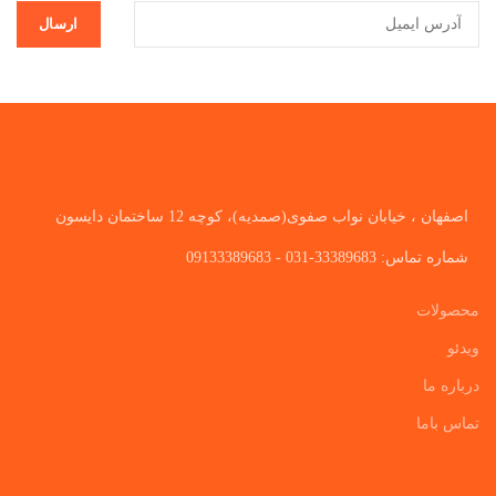
اصفهان ، خیابان نواب صفوی(صمدیه)، کوچه 12 ساختمان دایسون
شماره تماس: 33389683-031 - 09133389683
محصولات
ویدئو
درباره ما
تماس باما